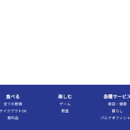
食べる
楽しむ
各種サービ
全ての飲食
ゲーム
美容・健康
テイクアウトOK
教室
暮らし
食料品
パルナオフィシ