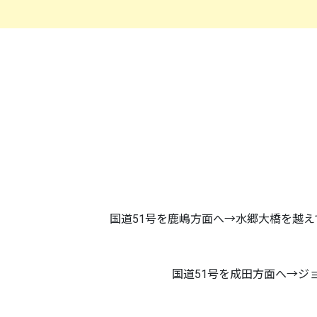
国道51号を鹿嶋方面へ→水郷大橋を越
国道51号を成田方面へ→ジ