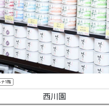
ルナ1階
西川園