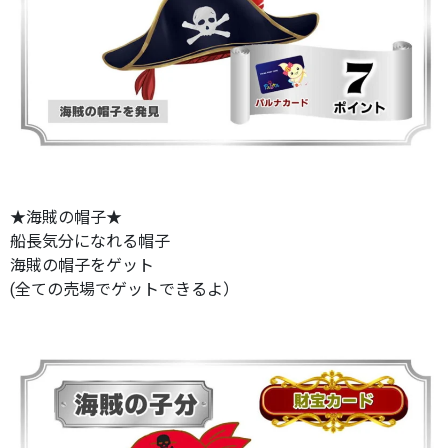
★海賊の帽子★
船長気分になれる帽子
海賊の帽子をゲット
(全ての売場でゲットできるよ）